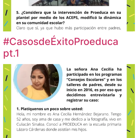
#CasosdeÉxitoProeduca
pt.1