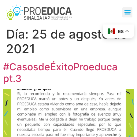
Día:
25 de agosto de
ES
2021
#CasosdeÉxitoProeduca
pt.3