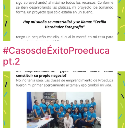
#CasosdeÉxitoProeduca
pt.2