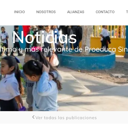
INICIO
NOSOTROS
ALIANZAS
CONTACTO
Noticias
ltimo y más relevante de Proeduca Si
Ver todas las publicaciones