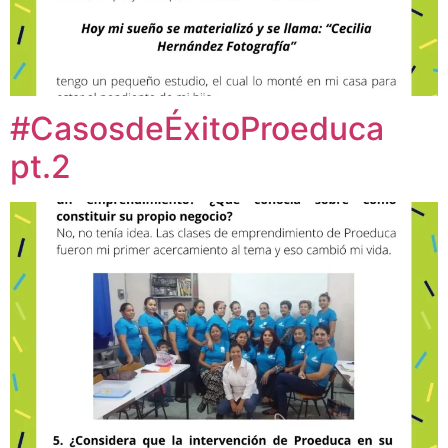
#CasosdeÉxitoProeduca
pt.2