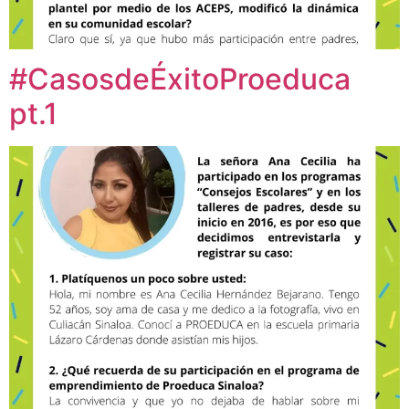
#CasosdeÉxitoProeduca
pt.1