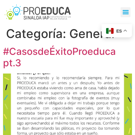
Categoría:
General
ES
#CasosdeÉxitoProeduca
pt.3